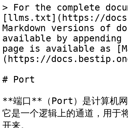
> For the complete docu
[llms.txt](https://docs
Markdown versions of do
available by appending 
page is available as [M
(https://docs.bestip.on
# Port

**端口**（Port）是计算
它是一个逻辑上的通道，用于
开来。
